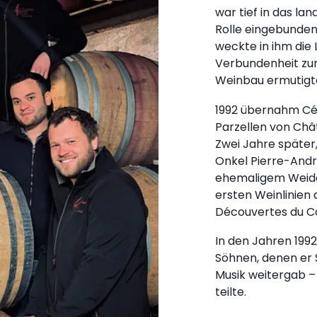
war tief in das la
Rolle eingebunden
weckte in ihm die 
Verbundenheit zur 
Weinbau ermutigt
1992 übernahm Céd
Parzellen von Châ
Zwei Jahre später
Onkel Pierre-Andr
ehemaligem Weidel
ersten Weinlinien 
Découvertes du C
In den Jahren 1992
Söhnen, denen er S
Musik weitergab – 
teilte.