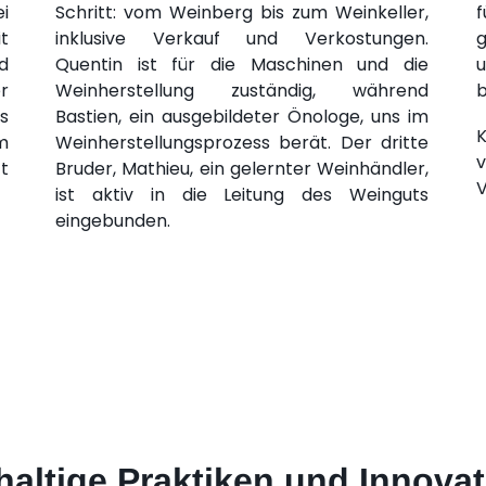
i
Schritt: vom Weinberg bis zum Weinkeller,
f
t
inklusive Verkauf und Verkostungen.
g
d
Quentin ist für die Maschinen und die
u
r
Weinherstellung zuständig, während
b
s
Bastien, ein ausgebildeter Önologe, uns im
K
m
Weinherstellungsprozess berät. Der dritte
v
t
Bruder, Mathieu, ein gelernter Weinhändler,
V
ist aktiv in die Leitung des Weinguts
eingebunden.
altige Praktiken und Innova